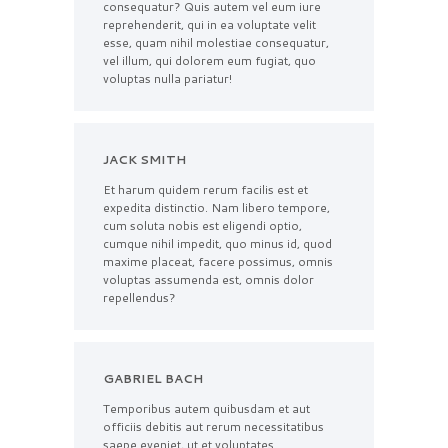
consequatur? Quis autem vel eum iure
reprehenderit, qui in ea voluptate velit
esse, quam nihil molestiae consequatur,
vel illum, qui dolorem eum fugiat, quo
voluptas nulla pariatur!
JACK SMITH
Et harum quidem rerum facilis est et
expedita distinctio. Nam libero tempore,
cum soluta nobis est eligendi optio,
cumque nihil impedit, quo minus id, quod
maxime placeat, facere possimus, omnis
voluptas assumenda est, omnis dolor
repellendus?
GABRIEL BACH
Temporibus autem quibusdam et aut
officiis debitis aut rerum necessitatibus
saepe eveniet, ut et voluptates