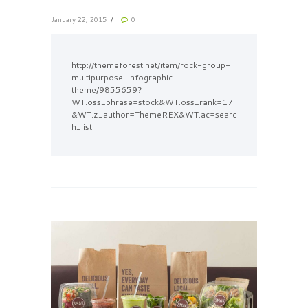
January 22, 2015
0
http://themeforest.net/item/rock-group-
multipurpose-infographic-
theme/9855659?
WT.oss_phrase=stock&WT.oss_rank=17
&WT.z_author=ThemeREX&WT.ac=searc
h_list