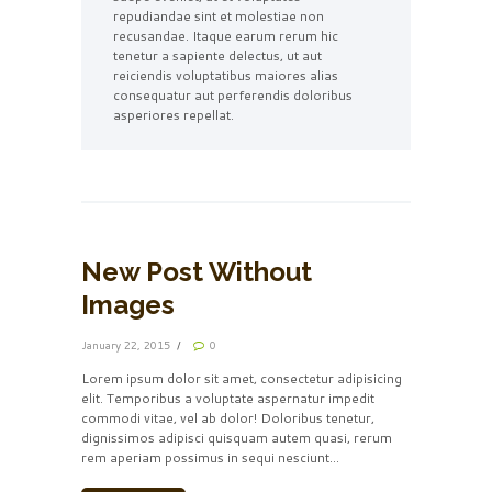
repudiandae sint et molestiae non
recusandae. Itaque earum rerum hic
tenetur a sapiente delectus, ut aut
reiciendis voluptatibus maiores alias
consequatur aut perferendis doloribus
asperiores repellat.
New Post Without
Images
January 22, 2015
0
Lorem ipsum dolor sit amet, consectetur adipisicing
elit. Temporibus a voluptate aspernatur impedit
commodi vitae, vel ab dolor! Doloribus tenetur,
dignissimos adipisci quisquam autem quasi, rerum
rem aperiam possimus in sequi nesciunt...