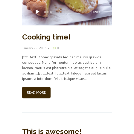
00:00
00:00
Cooking time!
January 22, 2015
0
[trx_text]Donec gravida leo nec mauris gravida
consequat. Nulla fermentum leo ac vestibulum
lacinia, metus est pharetra nisi et sagittis augue nulla
ac diam...[/trx_text] [trx_text]Integer laoreet luctus
ipsum, a interdum felis tristique vitae...
READ MORE
This is awesome!