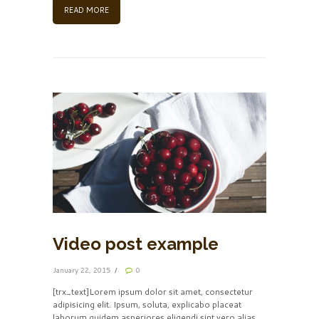
READ MORE
Video post example
January 22, 2015
0
[trx_text]Lorem ipsum dolor sit amet, consectetur
adipisicing elit. Ipsum, soluta, explicabo placeat
laborum quidem asperiores eligendi sint vero alias