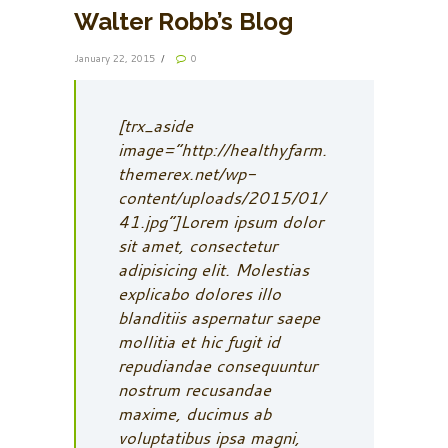
Walter Robb’s Blog
January 22, 2015
0
[trx_aside
image=”http://healthyfarm.
themerex.net/wp-
content/uploads/2015/01/
41.jpg”]Lorem ipsum dolor
sit amet, consectetur
adipisicing elit. Molestias
explicabo dolores illo
blanditiis aspernatur saepe
mollitia et hic fugit id
repudiandae consequuntur
nostrum recusandae
maxime, ducimus ab
voluptatibus ipsa magni,