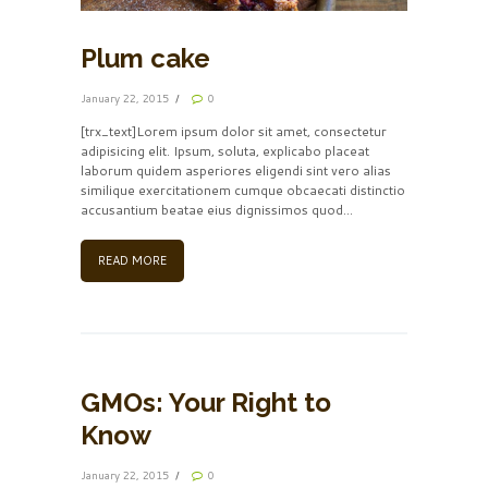
Plum cake
January 22, 2015
0
[trx_text]Lorem ipsum dolor sit amet, consectetur
adipisicing elit. Ipsum, soluta, explicabo placeat
laborum quidem asperiores eligendi sint vero alias
similique exercitationem cumque obcaecati distinctio
accusantium beatae eius dignissimos quod...
READ MORE
GMOs: Your Right to
Know
January 22, 2015
0