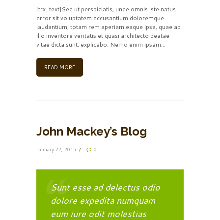
[trx_text]Sed ut perspiciatis, unde omnis iste natus
error sit voluptatem accusantium doloremque
laudantium, totam rem aperiam eaque ipsa, quae ab
illo inventore veritatis et quasi architecto beatae
vitae dicta sunt, explicabo. Nemo enim ipsam...
READ MORE
John Mackey’s Blog
January 22, 2015
0
Sunt esse ad delectus odio
dolore expedita numquam
eum iure odit molestias